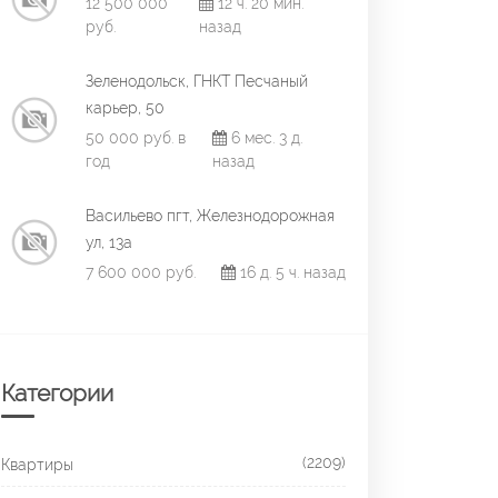
12 500 000
12 ч. 20 мин.
руб.
назад
Зеленодольск, ГНКТ Песчаный
карьер, 50
50 000 руб. в
6 мес. 3 д.
год
назад
Васильево пгт, Железнодорожная
ул, 13а
7 600 000 руб.
16 д. 5 ч. назад
Категории
(2209)
Квартиры