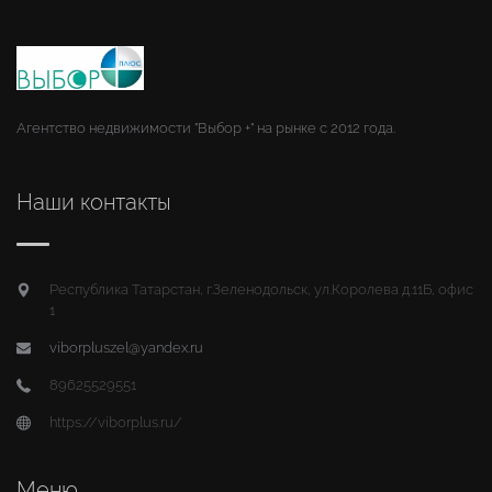
Агентство недвижимости "Выбор +" на рынке с 2012 года.
Наши контакты
Республика Татарстан, г.Зеленодольск, ул.Королева д.11Б, офис
1
viborpluszel@yandex.ru
89625529551
https://viborplus.ru/
Меню