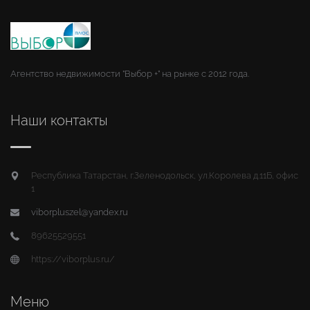
Агентство недвижимости "Выбор +" на рынке с 2012 года.
Наши контакты
Республика Татарстан, г.Зеленодольск, ул.Королева д.11Б, офис
1
viborpluszel@yandex.ru
89625529551
https://viborplus.ru/
Меню