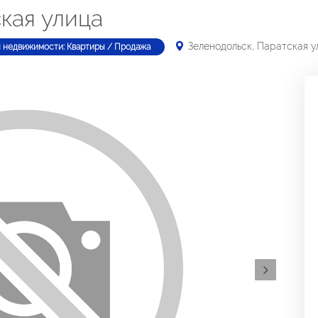
кая улица
Зеленодольск, Паратская у
п недвижимости: Квартиры / Продажа