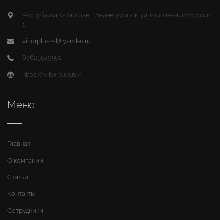
Республика Татарстан, г.Зеленодольск, ул.Королева д.11Б, офис
1
viborpluszel@yandex.ru
89625529551
https://viborplus.ru/
Меню
Главная
О компании
Статьи
Контакты
Сотрудники