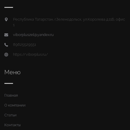
Республика Татарстан, г.Зеленодольск, ул.Королева д.11Б, офис
1
viborpluszel@yandex.ru
89625529551
https://viborplus.ru/
Меню
Главная
О компании
Статьи
Контакты