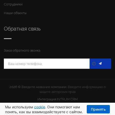
Сотрудники
Наши объекты
Обратная связь
Заказ обратного звонка
2026 ©
Введите название компании
. Введите информацию о
защите авторских прав
Интеграция
INTRUM CRM
Мы используем
cookie
. Они помогают нам
Принять
понять, как вы взаимодействуете с сайтом.