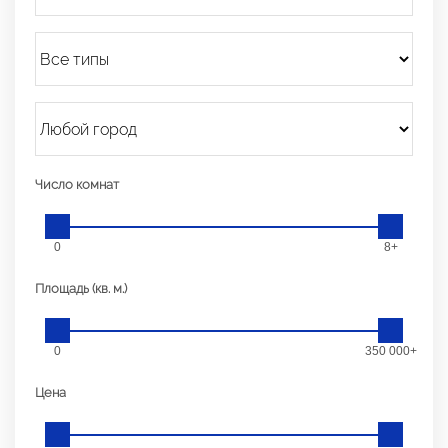
Число комнат
0
8+
Площадь (кв. м.)
0
350 000+
Цена