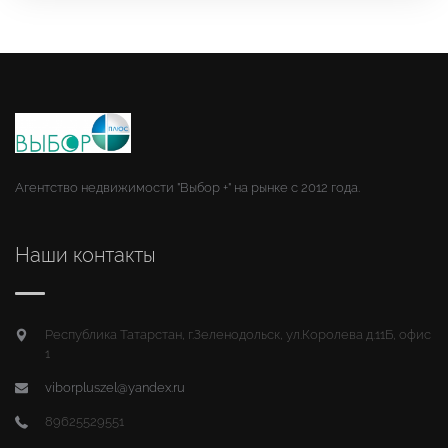
Агентство недвижимости "Выбор +" на рынке с 2012 года.
Наши контакты
Республика Татарстан, г.Зеленодольск, ул.Королева д.11Б, офис
1
viborpluszel@yandex.ru
89625529551