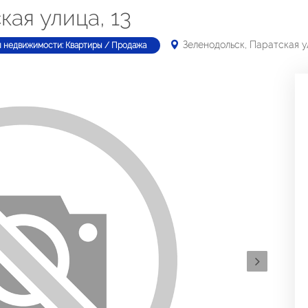
кая улица, 13
Зеленодольск, Паратская ул
п недвижимости: Квартиры / Продажа