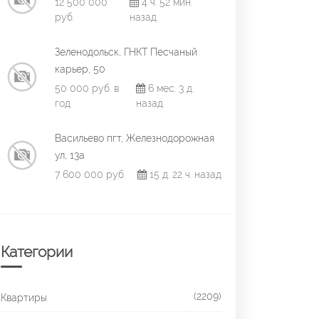
12 500 000
4 ч. 52 мин.
руб.
назад
Зеленодольск, ГНКТ Песчаный
карьер, 50
50 000 руб. в
6 мес. 3 д.
год
назад
Васильево пгт, Железнодорожная
ул, 13а
7 600 000 руб.
15 д. 22 ч. назад
Категории
(2209)
Квартиры