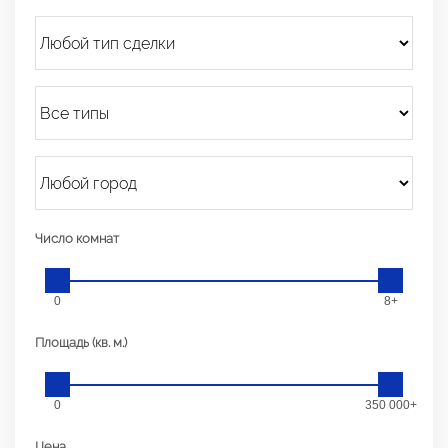
Число комнат
0
8+
Площадь (кв. м.)
0
350 000+
Цена