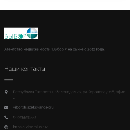
Агентство недвижимости "Выбор +" на рынке с 2012 года.
Наши контакты
Республика Татарстан, г.Зеленодольск, ул.Королева д.11Б, офис
1
viborpluszel@yandex.ru
89625529551
https://viborplus.ru/