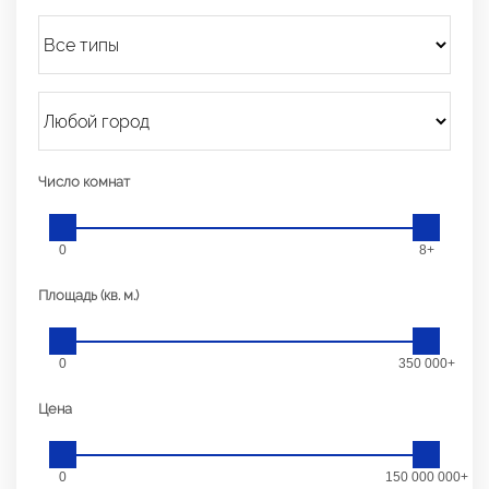
Число комнат
0
8+
Площадь (кв. м.)
0
350 000+
Цена
0
150 000 000+