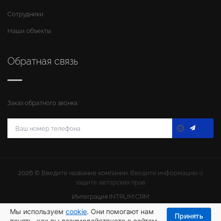
Сотрудники
Наши объекты
Обратная связь
Заказ обратного звонка
2026 ©
Введите название компании
. Введите информацию о
защите авторских прав
Интеграция
INTRUM CRM
Мы используем
cookie
. Они помогают нам
Принять
понять, как вы взаимодействуете с сайтом.