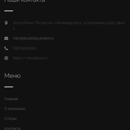
Республика Татарстан, г.Зеленодольск, ул.Королева д.11Б, офис
1
viborpluszel@yandex.ru
89625529551
https://viborplus.ru/
Меню
Главная
О компании
Статьи
Контакты