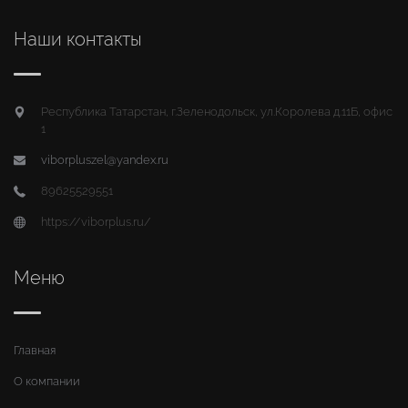
Наши контакты
Республика Татарстан, г.Зеленодольск, ул.Королева д.11Б, офис
1
viborpluszel@yandex.ru
89625529551
https://viborplus.ru/
Меню
Главная
О компании