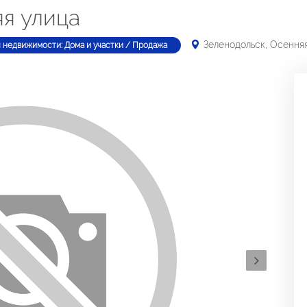
яя улица
Зеленодольск, Осення
 недвижимости: Дома и участки / Продажа