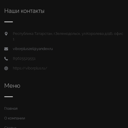
Наши контакты
Республика Татарстан, г.Зеленодольск, ул.Королева д.11Б, офис
1
viborpluszel@yandex.ru
89625529551
https://viborplus.ru/
Меню
Главная
О компании
Статьи