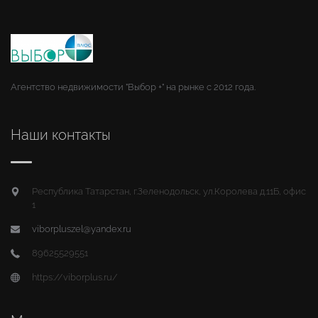
Агентство недвижимости "Выбор +" на рынке с 2012 года.
Наши контакты
Республика Татарстан, г.Зеленодольск, ул.Королева д.11Б, офис
1
viborpluszel@yandex.ru
89625529551
https://viborplus.ru/