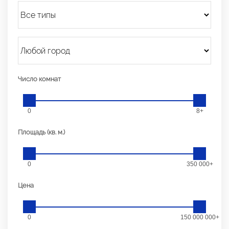
Число комнат
0
8+
Площадь (кв. м.)
0
350 000+
Цена
0
150 000 000+