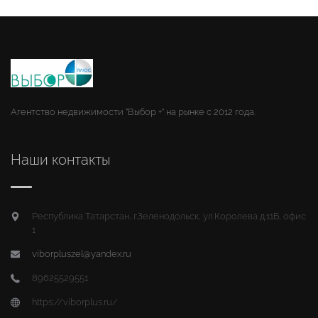
Агентство недвижимости "Выбор +" на рынке с 2012 года.
Наши контакты
Республика Татарстан, г.Зеленодольск, ул.Королева д.11Б, офис
1
viborpluszel@yandex.ru
89625529551
https://viborplus.ru/