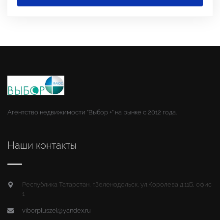
Агентство недвижимости "Выбор +" на рынке с 2012 года.
Наши контакты
Республика Татарстан, г.Зеленодольск, ул.Королева д.11Б, офис
1
viborpluszel@yandex.ru