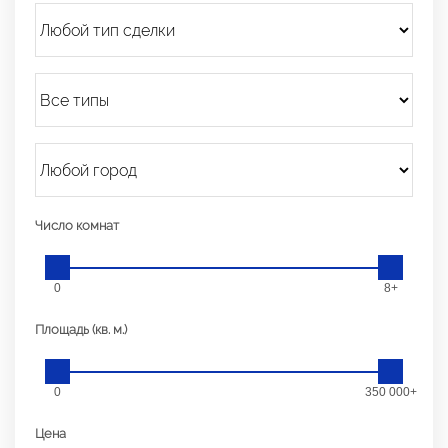
Число комнат
0
8+
Площадь (кв. м.)
0
350 000+
Цена