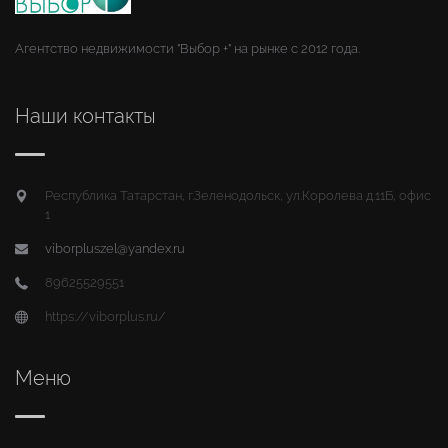
Агентство недвижимости "Выбор +" на рынке с 2012 года.
Наши контакты
Республика Татарстан, г.Зеленодольск, ул.Королева д.11Б, офис
1
viborpluszel@yandex.ru
89625529551
https://viborplus.ru/
Меню