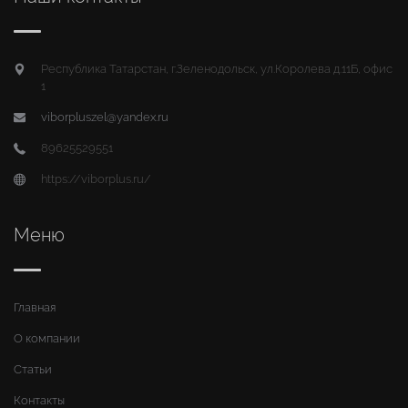
Республика Татарстан, г.Зеленодольск, ул.Королева д.11Б, офис
1
viborpluszel@yandex.ru
89625529551
https://viborplus.ru/
Меню
Главная
О компании
Статьи
Контакты