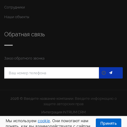
Сотрудники
Наши объекты
Обратная связь
Заказ обратного звонка
2026 ©
Введите название компании
. Введите информацию о
защите авторских прав
Интеграция
INTRUM CRM
Мы используем
cookie
. Они помогают нам
Принять
понять, как вы взаимодействуете с сайтом.