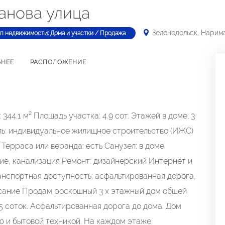
анова улица
Зеленодольск, Нарим
п недвижимости: Дома и участки / Продажа
БНЕЕ
РАСПОЛОЖЕНИЕ
344.1 м² Площадь участка: 4.9 сот. Этажей в доме: 3
ель: индивидуальное жилищное строительство (ИЖС)
 Терраса или веранда: есть Санузел: в доме
ние, канализация Ремонт: дизайнерский Интернет и
ранспортная доступность: асфальтированная дорога,
сание Продам роскошный 3 х этажный дом обшей
85 соток. Асфальтированная дорога до дома. Дом
ю и бытовой техникой. На каждом этаже