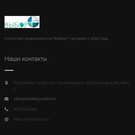
Агентство недвижимости "Выбор +" на рынке с 2012 года.
Наши контакты
Республика Татарстан, г.Зеленодольск, ул.Королева д.11Б, офис
1
viborpluszel@yandex.ru
89625529551
https://viborplus.ru/