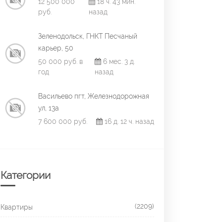
12 500 000
18 ч. 43 мин.
руб.
назад
Зеленодольск, ГНКТ Песчаный
карьер, 50
50 000 руб. в
6 мес. 3 д.
год
назад
Васильево пгт, Железнодорожная
ул, 13а
7 600 000 руб.
16 д. 12 ч. назад
Категории
(2209)
Квартиры