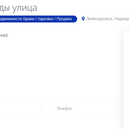
ды улица
Зеленодольск, Надеж
едвижимости: Гаражи / парковки / Продажа
БНЕЕ