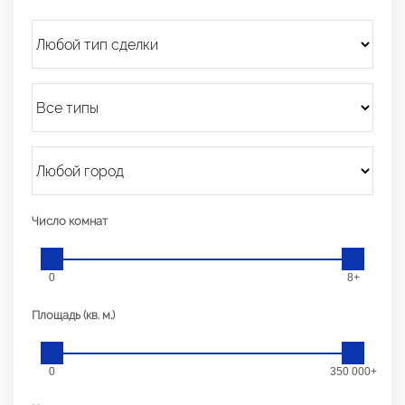
Число комнат
0
8+
Площадь (кв. м.)
0
350 000+