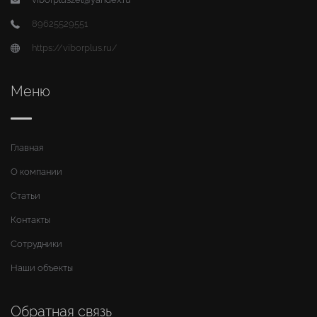
89625529551
https://viborplus.ru/
Меню
Главная
О компании
Статьи
Контакты
Сотрудники
Наши объекты
Обратная связь