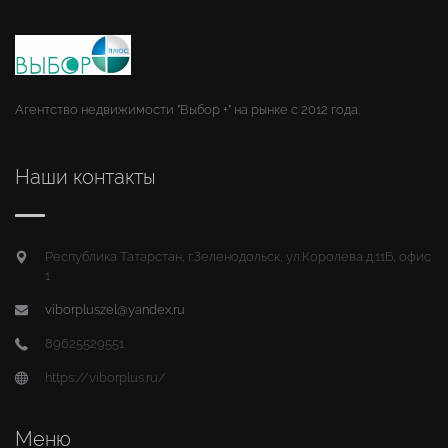
Агентство недвижимости "Выбор +" на рынке с 2012 года.
Наши контакты
Республика Татарстан, г.Зеленодольск, ул.Королева д.11Б, офис
1
viborpluszel@yandex.ru
89625529551
https://viborplus.ru/
Меню