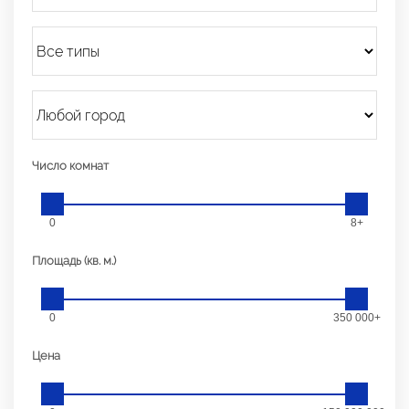
Число комнат
0
8+
Площадь (кв. м.)
0
350 000+
Цена