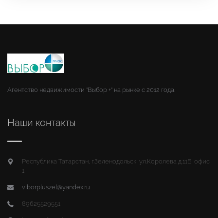
Агентство недвижимости "Выбор +" на рынке с 2012 года.
Наши контакты
Республика Татарстан, г.Зеленодольск, ул.Королева д.11Б, офис
1
viborpluszel@yandex.ru
89625529551