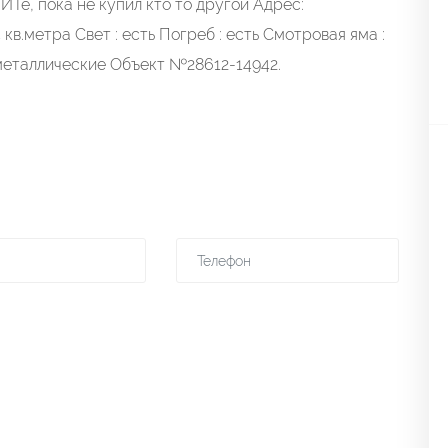
Те, пока не купил кто то другой Адрес:
кв.метра Свет : есть Погреб : есть Смотровая яма :
 металлические Объект №28612-14942.