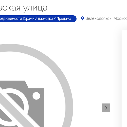
вская улица
Зеленодольск, Моско
недвижимости: Гаражи / парковки / Продажа