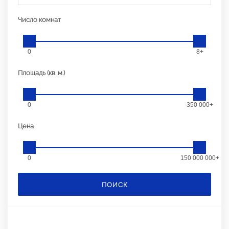
Число комнат
0
8+
Площадь (кв. м.)
0
350 000+
Цена
0
150 000 000+
ПОИСК