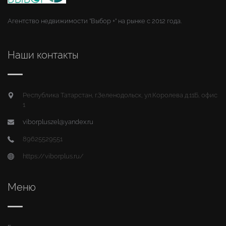
Агентство недвижимости "Выбор +" на рынке с 2012 года.
Наши контакты
Республика Татарстан, г.Зеленодольск, ул.Королева д.11Б, офис
1
viborpluszel@yandex.ru
89625529551
https://viborplus.ru/
Меню