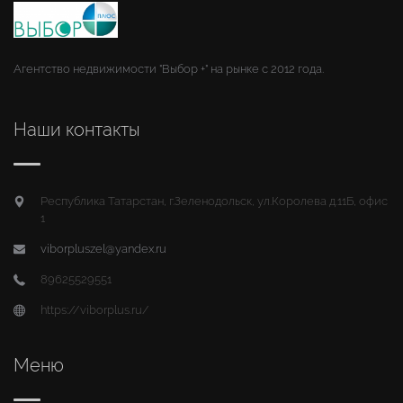
Агентство недвижимости "Выбор +" на рынке с 2012 года.
Наши контакты
Республика Татарстан, г.Зеленодольск, ул.Королева д.11Б, офис
1
viborpluszel@yandex.ru
89625529551
https://viborplus.ru/
Меню