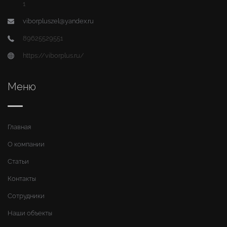
1
viborpluszel@yandex.ru
89625529551
https://viborplus.ru/
Меню
Главная
О компании
Статьи
Контакты
Сотрудники
Наши объекты