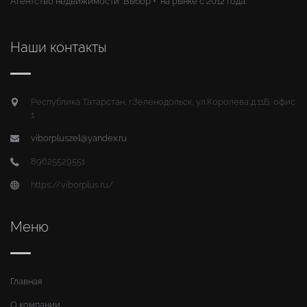
Агентство недвижимости "Выбор +" на рынке с 2012 года.
Наши контакты
Республика Татарстан, г.Зеленодольск, ул.Королева д.11Б, офис
1
viborpluszel@yandex.ru
89625529551
https://viborplus.ru/
Меню
Главная
О компании