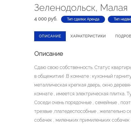
Зеленодольск, Малая 
4 000 руб.
Тип сделки: Аренда
Тип недви
ОПИСАНИЕ
ХАРАКТЕРИСТИКИ
ПОДРО
Описание
Сдаю свою собственность. Статус квартиры
в общежитии) .В комнате : кухонный гарниту
металлическая крепкая дверь, окно деревян
комнате , имеется электрическая плитка. Ту
Соседи очень порядочные , семейные , поэт
трезвые ,платедеспособные , желательно се
собачек , миленьких примиленьких собачек 