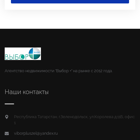
Агентство недвижимости "Выбор +" на рынке с 2012 года.
Наши контакты
Республика Татарстан, г.Зеленодольск, ул.Королева д.11Б, офис
1
viborpluszel@yandex.ru