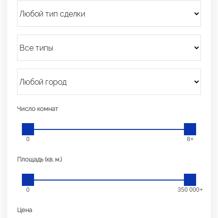
Число комнат
0
8+
Площадь (кв. м.)
0
350 000+
Цена