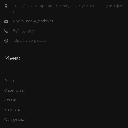
Республика Татарстан, г.Зеленодольск, ул.Королева д.11Б, офис
1
viborpluszel@yandex.ru
89625529551
https://viborplus.ru/
Меню
Главная
О компании
Статьи
Контакты
Сотрудники