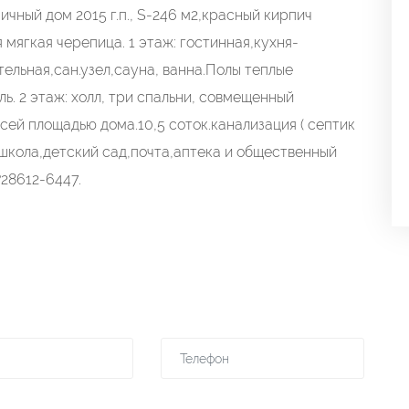
ичный дом 2015 г.п., S-246 м2,красный кирпич
мягкая черепица. 1 этаж: гостинная,кухня-
тельная,сан.узел,сауна, ванна.Полы теплые
. 2 этаж: холл, три спальни, совмещенный
всей площадью дома.10,5 соток.канализация ( септик
,школа,детский сад,почта,аптека и общественный
28612-6447.