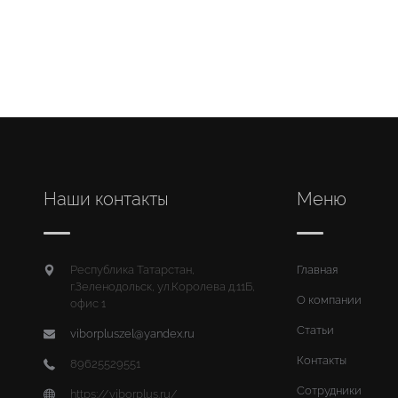
Наши контакты
Меню
Республика Татарстан,
Главная
г.Зеленодольск, ул.Королева д.11Б,
О компании
офис 1
Статьи
viborpluszel@yandex.ru
Контакты
89625529551
Сотрудники
https://viborplus.ru/