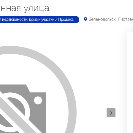
енная улица
Зеленодольск, Листве
п недвижимости: Дома и участки / Продажа