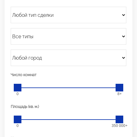
Число комнат
0
8+
Площадь (кв. м.)
0
350 000+