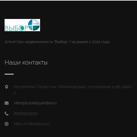
Агентство недвижимости "Выбор +" на рынке с 2012 года.
Наши контакты
Республика Татарстан, г.Зеленодольск, ул.Королева д.11Б, офис
1
viborpluszel@yandex.ru
89625529551
https://viborplus.ru/