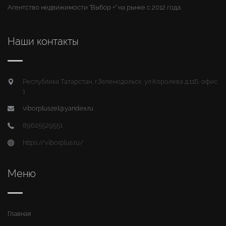
Агентство недвижимости "Выбор +" на рынке с 2012 года.
Наши контакты
Республика Татарстан, г.Зеленодольск, ул.Королева д.11Б, офис
1
viborpluszel@yandex.ru
89625529551
https://viborplus.ru/
Меню
Главная