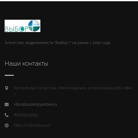
Агентство недвижимости "Выбор +" на рынке с 2012 года.
Наши контакты
Республика Татарстан, г.Зеленодольск, ул.Королева д.11Б, офис
1
viborpluszel@yandex.ru
89625529551
https://viborplus.ru/