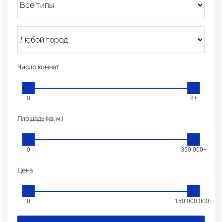
Число комнат
0
8+
Площадь (кв. м.)
0
350 000+
Цена
0
150 000 000+