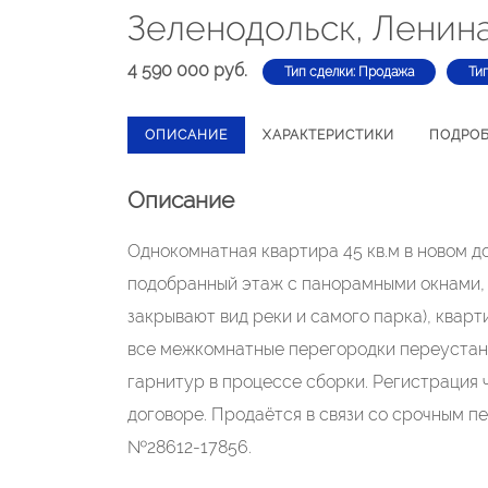
Зеленодольск, Ленина
4 590 000 руб.
Тип сделки: Продажа
Ти
ОПИСАНИЕ
ХАРАКТЕРИСТИКИ
ПОДРО
Описание
Однокомнатная квартира 45 кв.м в новом до
подобранный этаж с панорамными окнами, г
закрывают вид реки и самого парка), кварт
все межкомнатные перегородки переустан
гарнитур в процессе сборки. Регистрация 
договоре. Продаётся в связи со срочным п
№28612-17856.