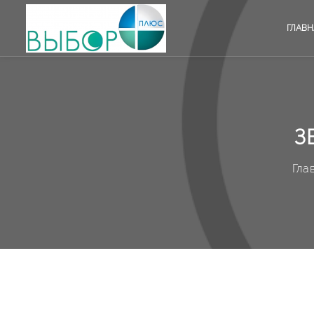
ГЛАВН
З
Гла