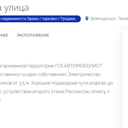
а улица
Зеленодольск, Лени
п недвижимости: Гаражи / парковки / Продажа
БНЕЕ
РАСПОЛОЖЕНИЕ
а огороженной территории ГСК АВТОМОБОЛИСТ
обственности,один собственник! Электричество
лков от 3,5 м. Хорошие подъездные пути,асфальт до
с устройством второго этажа.Рассмотрю оплату с
.