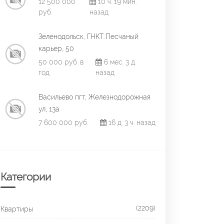
12 500 000
10 ч. 19 мин.
руб.
назад
Зеленодольск, ГНКТ Песчаный
карьер, 50
50 000 руб. в
6 мес. 3 д.
год
назад
Васильево пгт, Железнодорожная
ул, 13а
7 600 000 руб.
16 д. 3 ч. назад
Категории
(2209)
Квартиры