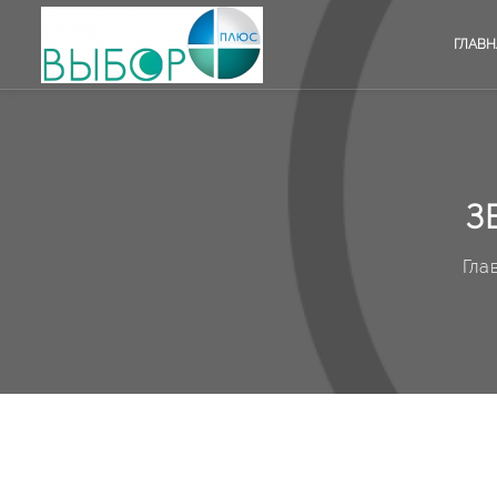
ГЛАВН
З
Гла