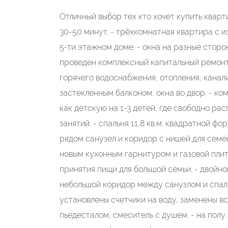
Отличный выбор тех кто хочет купить кварт
30-50 минут. - трёхкомнатная квартира с 
5-ти этажном доме. - окна на разные сторон
проведен комплексный капитальный ремонт 
горячего водоснабжения, отопления, канализ
застекленным балконом, окна во двор. - ком
как детскую на 1-3 детей, где свободно рас
занятий. - спальня 11,8 кв.м. квадратной 
рядом санузел и коридор с нишей для семей
новым кухонным гарнитуром и газовой плит
принятия пищи для большой семьи. - двойн
небольшой коридор между санузлом и спаль
установлены счетчики на воду, заменены все
пьедесталом, смеситель с душем. - на пол