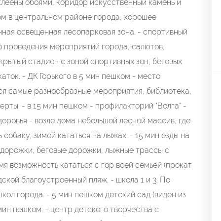
оклеены обоями, коридор искусственный камень и
 дом в центральном районе города, хорошее
нная освещенная лесопарковая зона. - спортивный
то проведения мероприятий города, салютов,
крытый стадион с зоной спортивных зон, беговых
аток. - ДК Горького в 5 мин пешком - место
тся самые разнообразные мероприятия, библиотека,
рты. - в 15 мин пешком - профилакторий "Волга" -
оровья - возле дома небольшой лесной массив, где
 собаку, зимой кататься на лыжах. - 15 мин езды на
одорожки, беговые дорожки, лыжные трассы с
я возможность кататься с гор всей семьей (прокат
ской благоустроенный пляж. - школа 1 и 3. По
кол города. - 5 мин пешком детский сад (виден из
мин пешком. - центр детского творчества с