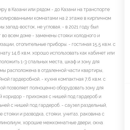
иру в Казани или рядом - до Казани на транспорте
изолированными комнатами на 2 этаже в кирпичном
ы запад-восток, не угловая. - в 2021 году был
во всем доме - заменены стояки холодного и
ации, отопительные приборы. - гостиная 15,5 кв.м. с
нату 14,6 кв.м. хорошо использовать как кабинет или
положить 1-3 спальных места, шкаф и зону для
формы расположена в отдаленной части квартиры,
ной гардеробной. - кухня компактная 7,6 кв.м. с
ой позволяет полноценно оборудовать зону для
ой коридор - прихожая с нишей под гардероб и
ней с нишей под гардероб. - саузел раздельный,
 стояки и разводка, стояки, унитаз, раковина с
у линолиум, хорошие межкомнатные двери, окна