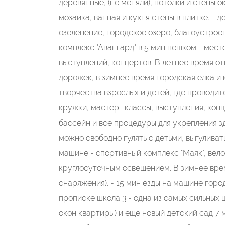
деревянные, (не меняли), потолки и стены 
мозаика, ванная и кухня стены в плитке. -
озеленение, городское озеро, благоустрое
комплекс "Авангард" в 5 мин пешком - мес
выступлений, концертов. В летнее время от
дорожек, в зимнее время городская елка и к
творчества взрослых и детей, где проводи
кружки, мастер -классы, выступления, конце
бассейн и все процедуры для укрепления зд
можно свободно гулять с детьми, выгуливать
машине - спортивный комплекс "Маяк", вел
круглосуточным освещением. В зимнее врем
снаряжения). - 15 мин езды на машине город
прописке школа 3 - одна из самых сильных ш
окон квартиры) и еще новый детский сад 7 