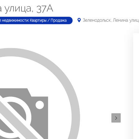
 улица, 37А
Зеленодольск, Ленина улиц
п недвижимости: Квартиры / Продажа