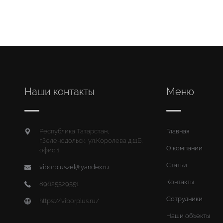
Наши контакты
Меню
Республика Татарстан,
Главная
г.Зеленодольск, ул.Королева д.11Б,
О компании
офис 1
Статьи
viborpluszel@yandex.ru
Контакты
89625529551
Сотрудники
https://viborplus.ru/
Наши объекты