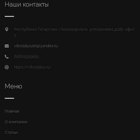
Наши контакты
Республика Татарстан, г.Зеленодольск, ул.Королева д.11Б, офис
1
viborpluszel@yandex.ru
89625529551
https://viborplus.ru/
Меню
Главная
О компании
Статьи