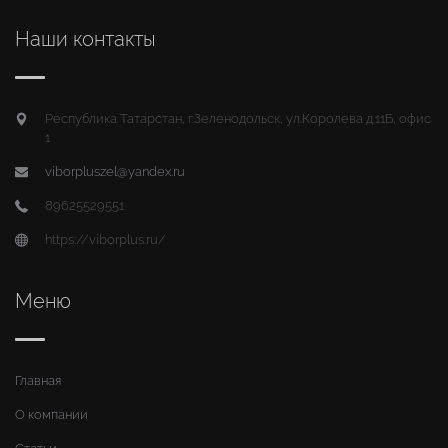
Наши контакты
Республика Татарстан, г.Зеленодольск, ул.Королева д.11Б, офис
1
viborpluszel@yandex.ru
89625529551
https://viborplus.ru/
Меню
Главная
О компании