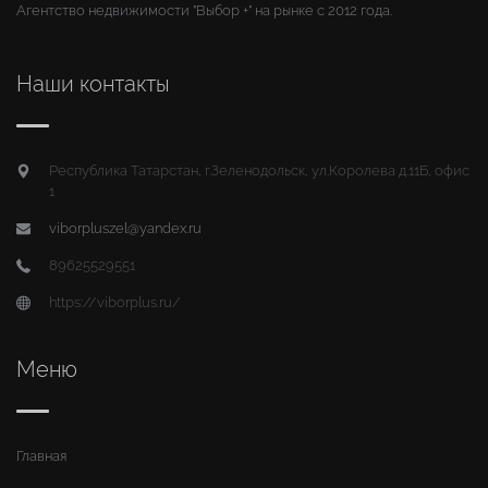
Агентство недвижимости "Выбор +" на рынке с 2012 года.
Наши контакты
Республика Татарстан, г.Зеленодольск, ул.Королева д.11Б, офис
1
viborpluszel@yandex.ru
89625529551
https://viborplus.ru/
Меню
Главная