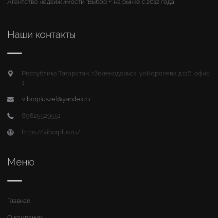
Агентство недвижимости "Выбор +" на рынке с 2012 года.
Наши контакты
Республика Татарстан, г.Зеленодольск, ул.Королева д.11Б, офис
1
viborpluszel@yandex.ru
89625529551
https://viborplus.ru/
Меню
Главная
О компании