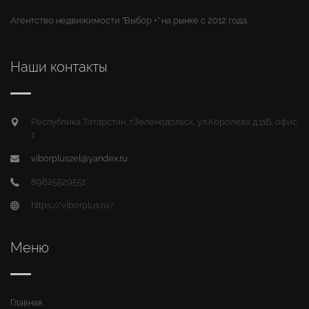
Агентство недвижимости "Выбор +" на рынке с 2012 года.
Наши контакты
Республика Татарстан, г.Зеленодольск, ул.Королева д.11Б, офис
1
viborpluszel@yandex.ru
89625529551
https://viborplus.ru/
Меню
Главная