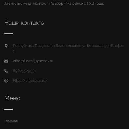
Агентство недвижимости "Выбор +" на рынке с 2012 года.
Наши контакты
Республика Татарстан, г.Зеленодольск, ул.Королева д.11Б, офис
1
viborpluszel@yandex.ru
89625529551
https://viborplus.ru/
Меню
Главная