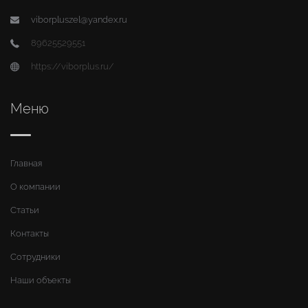
viborpluszel@yandex.ru
89625529551
https://viborplus.ru/
Меню
Главная
О компании
Статьи
Контакты
Сотрудники
Наши объекты