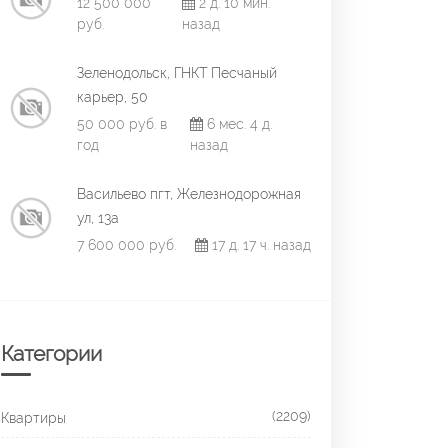
12 500 000
2 д. 10 мин.
руб.
назад
Зеленодольск, ГНКТ Песчаный
карьер, 50
50 000 руб. в
6 мес. 4 д.
год
назад
Васильево пгт, Железнодорожная
ул, 13а
7 600 000 руб.
17 д. 17 ч. назад
Категории
(2209)
Квартиры