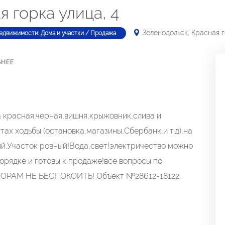
я горка улица, 4
Зеленодольск, Красная г
едвижимости: Дома и участки / Продажа
БНЕЕ
красная,черная,вишня,крыжовник,слива и
тах ходьбы (остановка,магазины,Сбербанк,и т.д),на
ный.Участок ровный!Вода,свет!электричество можно
порядке и готовы к продаже!все вопросы по
ЛТОРАМ НЕ БЕСПОКОИТЬ! Объект №28612-18122.