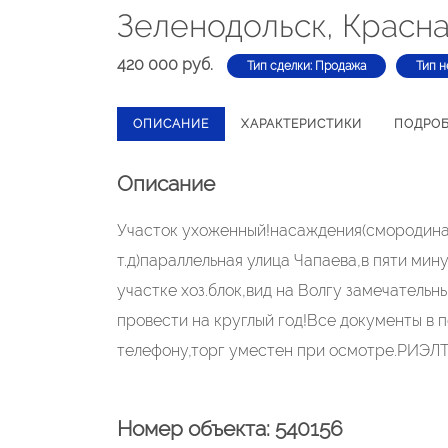
Зеленодольск, Красна
420 000 руб.
Тип сделки: Продажа
Тип н
ОПИСАНИЕ
ХАРАКТЕРИСТИКИ
ПОДРО
Описание
Участок ухоженный!насаждения(смородина 
т.д)параллельная улица Чапаева,в пяти мину
участке хоз.блок,вид на Волгу замечатель
провести на круглый год!Все документы в 
телефону,торг уместен при осмотре.РИЭ
Номер объекта: 540156